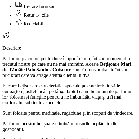
Livrare furnizor
Retur 14 zile
Reciclabil
Descriere
Parfumul plăcut ne poate duce înapoi în timp, într-un moment din
trecutul nostru pe care nu ne mai amintim. Aceste
Bețișoare Mari
de Tămâie Palo Santo - Cuișoare
sunt frumos ambalate într-un
plic kraft care va atrage atenția clientului dvs.
Fiecare bețișor are caracteristici speciale pe care trebuie să le
cunoaștem, astfel încât, pe lângă faptul că ne bucurăm de parfumul
lor, folosim și funcțiile pentru a ne îmbunătăți viața și a fi mai
confortabil sub toate aspectele.
Sunt folosite pentru meditație, rugăciune și în scopuri de vindecare.
Parfumul acestor bețișoare elimină mirosurile neplăcute din
gospodării.