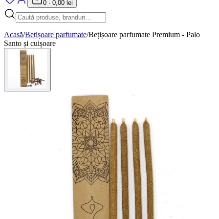
0
·
0,00 lei
Acasă
/
Bețișoare parfumate
/
Bețișoare parfumate Premium - Palo
Santo și cuișoare