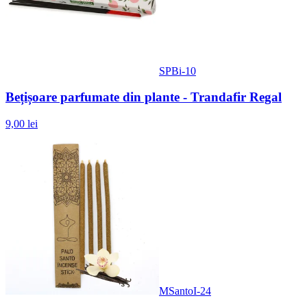
SPBi-10
Bețișoare parfumate din plante - Trandafir Regal
9,00 lei
MSantoI-24