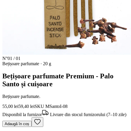
N°
01
/
01
Bețișoare parfumate
·
20 g
Bețișoare parfumate Premium - Palo
Santo și cuișoare
Bețișoare parfumate.
55,00 lei
59,40 lei
SKU
MSantoI-08
Disponibil la furnizor
Livrare din stocul furnizorului (7–10 zile)
Adaugă în coș