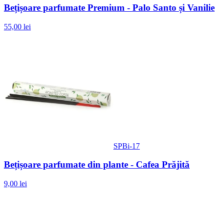
Bețișoare parfumate Premium - Palo Santo și Vanilie
55,00 lei
SPBi-17
Bețișoare parfumate din plante - Cafea Prăjită
9,00 lei