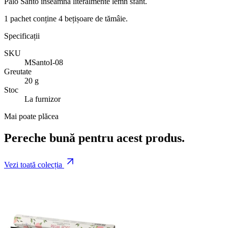
Palo Santo înseamnă literalmente lemn sfânt.
1 pachet conține 4 bețișoare de tămâie.
Specificații
SKU
MSantoI-08
Greutate
20 g
Stoc
La furnizor
Mai poate plăcea
Pereche bună pentru acest produs.
Vezi toată colecția