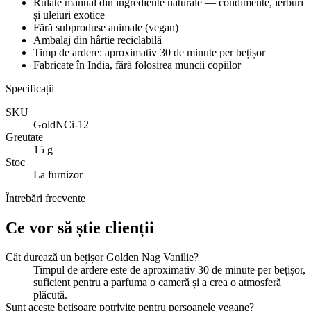
Rulate manual din ingrediente naturale — condimente, ierburi
și uleiuri exotice
Fără subproduse animale (vegan)
Ambalaj din hârtie reciclabilă
Timp de ardere: aproximativ 30 de minute per bețișor
Fabricate în India, fără folosirea muncii copiilor
Specificații
SKU
GoldNCi-12
Greutate
15 g
Stoc
La furnizor
Întrebări frecvente
Ce vor să știe clienții
Cât durează un bețișor Golden Nag Vanilie?
Timpul de ardere este de aproximativ 30 de minute per bețișor,
suficient pentru a parfuma o cameră și a crea o atmosferă
plăcută.
Sunt aceste bețișoare potrivite pentru persoanele vegane?