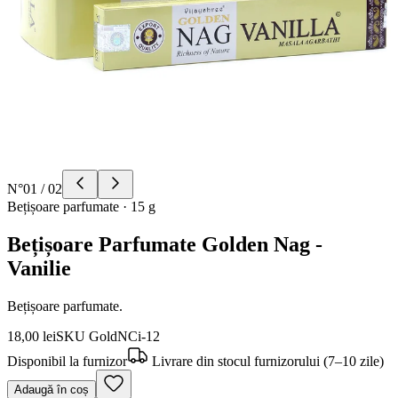
N°
01
/
02
Bețișoare parfumate
·
15 g
Bețișoare Parfumate Golden Nag -
Vanilie
Bețișoare parfumate.
18,00 lei
SKU
GoldNCi-12
Disponibil la furnizor
Livrare din stocul furnizorului (7–10 zile)
Adaugă în coș