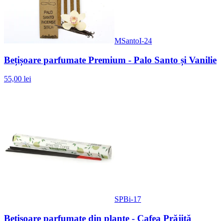
MSantoI-24
Bețișoare parfumate Premium - Palo Santo și Vanilie
55,00 lei
SPBi-17
Bețișoare parfumate din plante - Cafea Prăjită