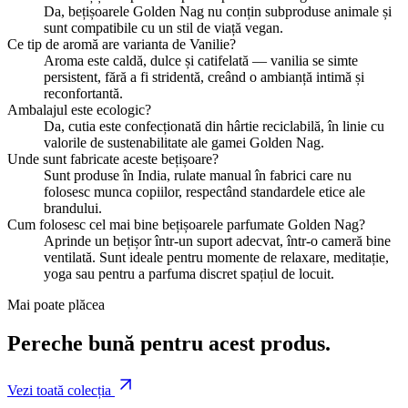
Da, bețișoarele Golden Nag nu conțin subproduse animale și
sunt compatibile cu un stil de viață vegan.
Ce tip de aromă are varianta de Vanilie?
Aroma este caldă, dulce și catifelată — vanilia se simte
persistent, fără a fi stridentă, creând o ambianță intimă și
reconfortantă.
Ambalajul este ecologic?
Da, cutia este confecționată din hârtie reciclabilă, în linie cu
valorile de sustenabilitate ale gamei Golden Nag.
Unde sunt fabricate aceste bețișoare?
Sunt produse în India, rulate manual în fabrici care nu
folosesc munca copiilor, respectând standardele etice ale
brandului.
Cum folosesc cel mai bine bețișoarele parfumate Golden Nag?
Aprinde un bețișor într-un suport adecvat, într-o cameră bine
ventilată. Sunt ideale pentru momente de relaxare, meditație,
yoga sau pentru a parfuma discret spațiul de locuit.
Mai poate plăcea
Pereche bună pentru acest produs.
Vezi toată colecția