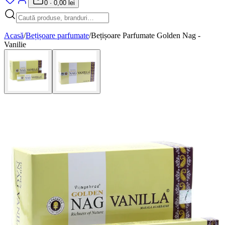
0
·
0,00 lei
Acasă
/
Bețișoare parfumate
/
Bețișoare Parfumate Golden Nag -
Vanilie