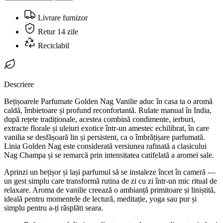
Livrare furnizor
Retur 14 zile
Reciclabil
Descriere
Bețișoarele Parfumate Golden Nag Vanilie aduc în casa ta o aromă
caldă, îmbietoare și profund reconfortantă. Rulate manual în India,
după rețete tradiționale, acestea combină condimente, ierburi,
extracte florale și uleiuri exotice într-un amestec echilibrat, în care
vanilia se desfășoară lin și persistent, ca o îmbrățișare parfumată.
Linia Golden Nag este considerată versiunea rafinată a clasicului
Nag Champa și se remarcă prin intensitatea catifelată a aromei sale.
Aprinzi un bețișor și lași parfumul să se instaleze încet în cameră —
un gest simplu care transformă rutina de zi cu zi într-un mic ritual de
relaxare. Aroma de vanilie creează o ambianță primitoare și liniștită,
ideală pentru momentele de lectură, meditație, yoga sau pur și
simplu pentru a-ți răsplăti seara.