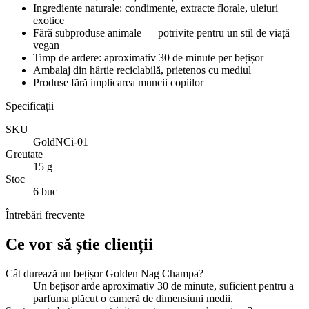
Ingrediente naturale: condimente, extracte florale, uleiuri
exotice
Fără subproduse animale — potrivite pentru un stil de viață
vegan
Timp de ardere: aproximativ 30 de minute per bețișor
Ambalaj din hârtie reciclabilă, prietenos cu mediul
Produse fără implicarea muncii copiilor
Specificații
SKU
GoldNCi-01
Greutate
15 g
Stoc
6 buc
Întrebări frecvente
Ce vor să știe clienții
Cât durează un bețișor Golden Nag Champa?
Un bețișor arde aproximativ 30 de minute, suficient pentru a
parfuma plăcut o cameră de dimensiuni medii.