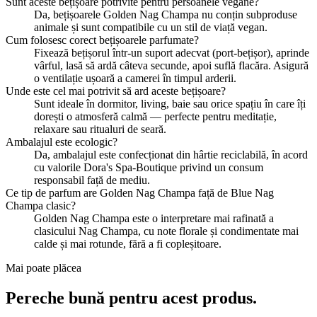
Sunt aceste bețișoare potrivite pentru persoanele vegane?
Da, bețișoarele Golden Nag Champa nu conțin subproduse
animale și sunt compatibile cu un stil de viață vegan.
Cum folosesc corect bețișoarele parfumate?
Fixează bețișorul într-un suport adecvat (port-bețișor), aprinde
vârful, lasă să ardă câteva secunde, apoi suflă flacăra. Asigură
o ventilație ușoară a camerei în timpul arderii.
Unde este cel mai potrivit să ard aceste bețișoare?
Sunt ideale în dormitor, living, baie sau orice spațiu în care îți
dorești o atmosferă calmă — perfecte pentru meditație,
relaxare sau ritualuri de seară.
Ambalajul este ecologic?
Da, ambalajul este confecționat din hârtie reciclabilă, în acord
cu valorile Dora's Spa-Boutique privind un consum
responsabil față de mediu.
Ce tip de parfum are Golden Nag Champa față de Blue Nag
Champa clasic?
Golden Nag Champa este o interpretare mai rafinată a
clasicului Nag Champa, cu note florale și condimentate mai
calde și mai rotunde, fără a fi copleșitoare.
Mai poate plăcea
Pereche bună pentru acest produs.