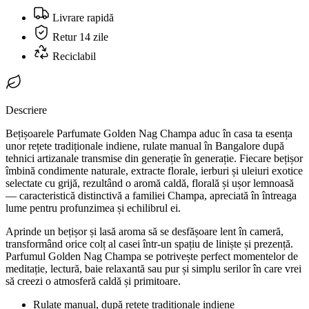
Livrare rapidă
Retur 14 zile
Reciclabil
Descriere
Bețișoarele Parfumate Golden Nag Champa aduc în casa ta esența
unor rețete tradiționale indiene, rulate manual în Bangalore după
tehnici artizanale transmise din generație în generație. Fiecare bețișor
îmbină condimente naturale, extracte florale, ierburi și uleiuri exotice
selectate cu grijă, rezultând o aromă caldă, florală și ușor lemnoasă
— caracteristică distinctivă a familiei Champa, apreciată în întreaga
lume pentru profunzimea și echilibrul ei.
Aprinde un bețișor și lasă aroma să se desfășoare lent în cameră,
transformând orice colț al casei într-un spațiu de liniște și prezență.
Parfumul Golden Nag Champa se potrivește perfect momentelor de
meditație, lectură, baie relaxantă sau pur și simplu serilor în care vrei
să creezi o atmosferă caldă și primitoare.
Rulate manual, după rețete tradiționale indiene