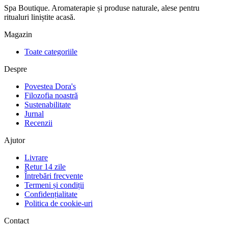
Spa Boutique. Aromaterapie și produse naturale, alese pentru
ritualuri liniștite acasă.
Magazin
Toate categoriile
Despre
Povestea Dora's
Filozofia noastră
Sustenabilitate
Jurnal
Recenzii
Ajutor
Livrare
Retur 14 zile
Întrebări frecvente
Termeni și condiții
Confidențialitate
Politica de cookie-uri
Contact