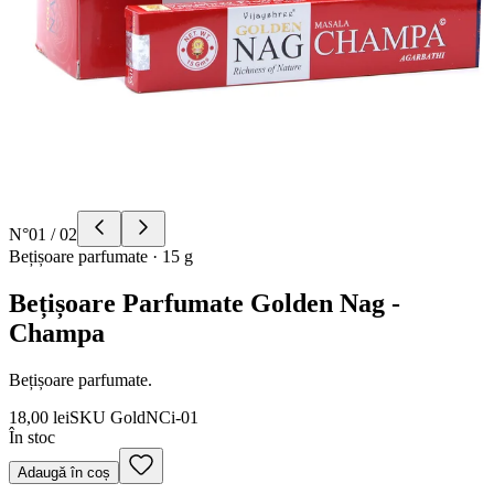
N°
01
/
02
Bețișoare parfumate
·
15 g
Bețișoare Parfumate Golden Nag -
Champa
Bețișoare parfumate.
18,00 lei
SKU
GoldNCi-01
În stoc
Adaugă în coș