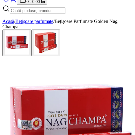
0
·
0,00 lei
Acasă
/
Bețișoare parfumate
/
Bețișoare Parfumate Golden Nag -
Champa