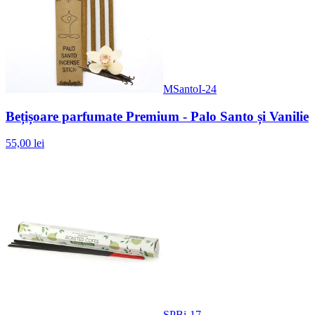
MSantoI-24
Bețișoare parfumate Premium - Palo Santo și Vanilie
55,00 lei
SPBi-17