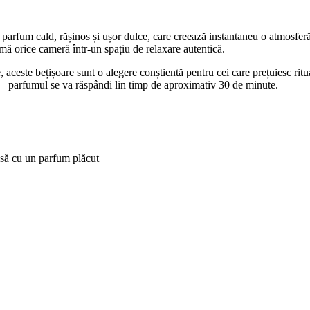
rfum cald, rășinos și ușor dulce, care creează instantaneu o atmosferă 
mă orice cameră într-un spațiu de relaxare autentică.
aceste bețișoare sunt o alegere conștientă pentru cei care prețuiesc ritualu
t — parfumul se va răspândi lin timp de aproximativ 30 de minute.
casă cu un parfum plăcut