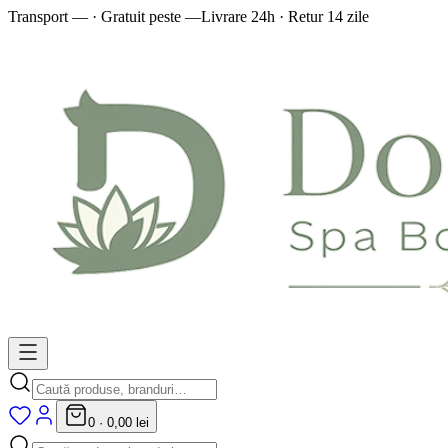
Transport — · Gratuit peste —
Livrare 24h · Retur 14 zile
0
·
0,00 lei