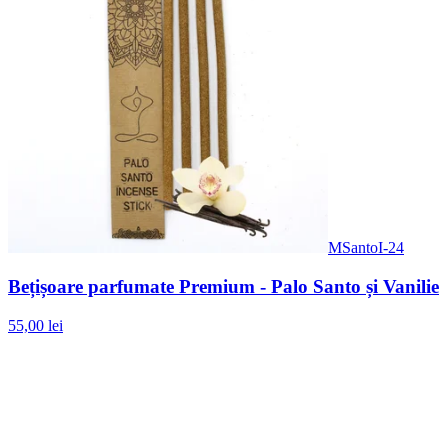
MSantoI-24
Bețișoare parfumate Premium - Palo Santo și Vanilie
55,00 lei