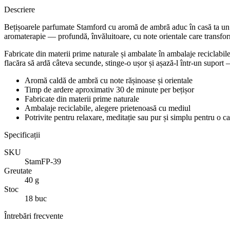
Descriere
Bețișoarele parfumate Stamford cu aromă de ambră aduc în casă ta un pa
aromaterapie — profundă, învăluitoare, cu note orientale care transfor
Fabricate din materii prime naturale și ambalate în ambalaje reciclabile, 
flacăra să ardă câteva secunde, stinge-o ușor și așază-l într-un supor
Aromă caldă de ambră cu note rășinoase și orientale
Timp de ardere aproximativ 30 de minute per bețișor
Fabricate din materii prime naturale
Ambalaje reciclabile, alegere prietenoasă cu mediul
Potrivite pentru relaxare, meditație sau pur și simplu pentru o 
Specificații
SKU
StamFP-39
Greutate
40 g
Stoc
18 buc
Întrebări frecvente