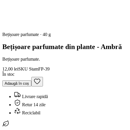
Bețișoare parfumate
·
40 g
Bețișoare parfumate din plante - Ambră
Bețișoare parfumate.
12,00 lei
SKU
StamFP-39
În stoc
Adaugă în coș
Livrare rapidă
Retur 14 zile
Reciclabil