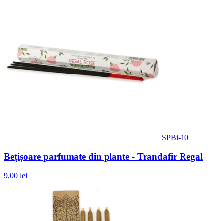
SPBi-10
Bețișoare parfumate din plante - Trandafir Regal
9,00 lei