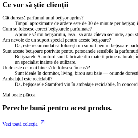
Ce vor să știe clienții
Cât durează parfumul unui bețișor aprins?
Timpul aproximativ de ardere este de 30 de minute per bețișor, 
Cum se folosesc corect bețișoarele parfumate?
Aprinde vârful bețișorului, lasă-l să ardă câteva secunde, apoi s
Am nevoie de un suport special pentru aceste bețișoare?
Da, este recomandat să folosești un suport pentru bețișoare parfu
Sunt aceste bețișoare potrivite pentru persoanele sensibile la parfumuri
Bețișoarele Stamford sunt fabricate din materii prime naturale, în
un specialist înainte de utilizare.
Unde este cel mai bine să le folosesc în casă?
Sunt ideale în dormitor, living, birou sau baie — oriunde dorești 
Ambalajul este reciclabil?
Da, bețișoarele Stamford vin în ambalaje reciclabile, în concord
Mai poate plăcea
Pereche bună pentru acest produs.
Vezi toată colecția