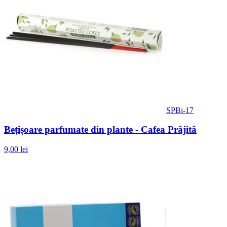
SPBi-17
Bețișoare parfumate din plante - Cafea Prăjită
9,00 lei