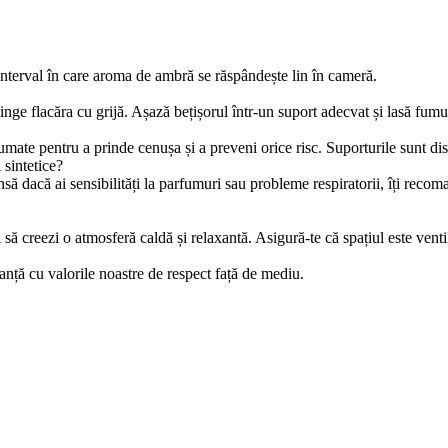
interval în care aroma de ambră se răspândește lin în cameră.
tinge flacăra cu grijă. Așază bețișorul într-un suport adecvat și lasă fum
mate pentru a prinde cenușa și a preveni orice risc. Suporturile sunt di
 sintetice?
să dacă ai sensibilități la parfumuri sau probleme respiratorii, îți recom
să creezi o atmosferă caldă și relaxantă. Asigură-te că spațiul este ventil
anță cu valorile noastre de respect față de mediu.