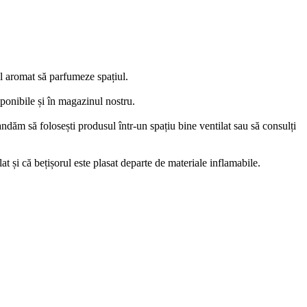
ul aromat să parfumeze spațiul.
sponibile și în magazinul nostru.
andăm să folosești produsul într-un spațiu bine ventilat sau să consulți
at și că bețișorul este plasat departe de materiale inflamabile.