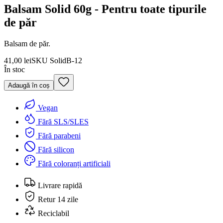
Balsam Solid 60g - Pentru toate tipurile
de păr
Balsam de păr.
41,00 lei
SKU
SolidB-12
În stoc
Adaugă în coș
Vegan
Fără SLS/SLES
Fără parabeni
Fără silicon
Fără coloranți artificiali
Livrare rapidă
Retur 14 zile
Reciclabil