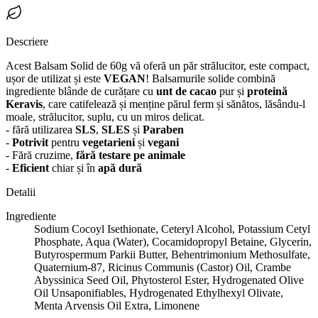
Descriere
Acest Balsam Solid de 60g vă oferă un păr strălucitor, este compact,
ușor de utilizat și este
VEGAN
! Balsamurile solide combină
ingrediente blânde de curățare cu
unt de cacao
pur și
proteină
Keravis
, care catifelează și menține părul ferm și sănătos, lăsându-l
moale, strălucitor, suplu, cu un miros delicat.
- fără utilizarea
SLS
,
SLES
și
Paraben
-
Potrivit
pentru
vegetarieni
și
vegani
- Fără cruzime,
fără testare pe animale
-
Eficient
chiar și în
apă dură
Detalii
Ingrediente
Sodium Cocoyl Isethionate, Ceteryl Alcohol, Potassium Cetyl
Phosphate, Aqua (Water), Cocamidopropyl Betaine, Glycerin,
Butyrospermum Parkii Butter, Behentrimonium Methosulfate,
Quaternium-87, Ricinus Communis (Castor) Oil, Crambe
Abyssinica Seed Oil, Phytosterol Ester, Hydrogenated Olive
Oil Unsaponifiables, Hydrogenated Ethylhexyl Olivate,
Menta Arvensis Oil Extra, Limonene