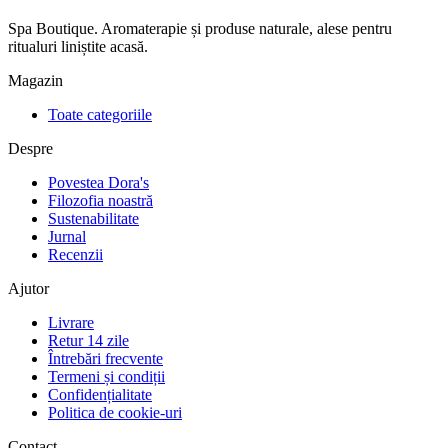
Spa Boutique. Aromaterapie și produse naturale, alese pentru
ritualuri liniștite acasă.
Magazin
Toate categoriile
Despre
Povestea Dora's
Filozofia noastră
Sustenabilitate
Jurnal
Recenzii
Ajutor
Livrare
Retur 14 zile
Întrebări frecvente
Termeni și condiții
Confidențialitate
Politica de cookie-uri
Contact