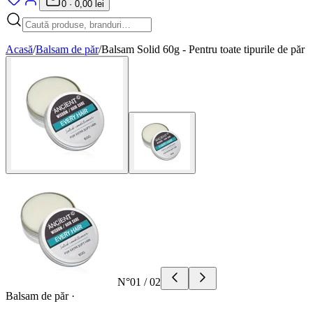
0
·
0,00 lei
Acasă
/
Balsam de păr
/
Balsam Solid 60g - Pentru toate tipurile de păr
N°
01
/
02
Balsam de păr
·