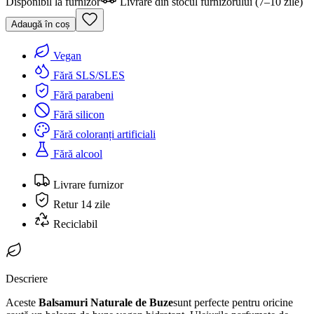
Disponibil la furnizor
Livrare din stocul furnizorului (7–10 zile)
Adaugă în coș
Vegan
Fără SLS/SLES
Fără parabeni
Fără silicon
Fără coloranți artificiali
Fără alcool
Livrare furnizor
Retur 14 zile
Reciclabil
Descriere
Aceste
Balsamuri Naturale de Buze
sunt perfecte pentru oricine