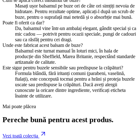
Cum se aplică corect balsamul de buze?
Masați ușor balsamul pe buze ori de câte ori simțiți nevoia de
hidratare. Pentru rezultate optime, aplicați-l după un scrub de
buze, pentru o suprafață mai netedă și o absorbție mai bună.
Poate fi oferit ca dar?
Da, balsamul vine într-un ambalaj elegant, gândit special și ca
mic cadou — potrivit pentru ocazii speciale, pungi de cadouri
sau ca răsfăț pentru cei dragi.
Unde este fabricat acest balsam de buze?
Balsamul este turnat manual în loturi mici, în hala de
producție din Sheffield, Marea Britanie, respectând standarde
artizanale de calitate.
Este sigur pentru buzele sensibile sau predispuse la crăpături?
Formula blândă, fără iritanți comuni (parabeni, vaselină,
ftalați), este concepută tocmai pentru a hrăni și proteja buzele
uscate sau predispuse la crăpături. Dacă aveți alergii
cunoscute la oricare dintre ingrediente, verificați eticheta
înainte de utilizare.
Mai poate plăcea
Pereche bună pentru acest produs.
Vezi toată colecția