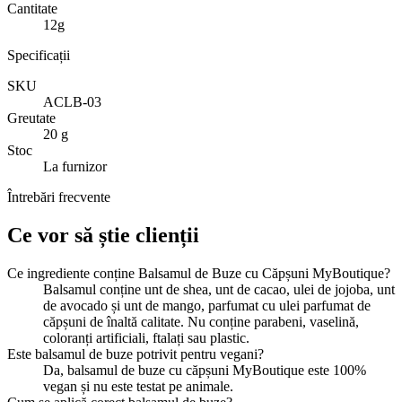
Cantitate
12g
Specificații
SKU
ACLB-03
Greutate
20 g
Stoc
La furnizor
Întrebări frecvente
Ce vor să știe clienții
Ce ingrediente conține Balsamul de Buze cu Căpșuni MyBoutique?
Balsamul conține unt de shea, unt de cacao, ulei de jojoba, unt
de avocado și unt de mango, parfumat cu ulei parfumat de
căpșuni de înaltă calitate. Nu conține parabeni, vaselină,
coloranți artificiali, ftalați sau plastic.
Este balsamul de buze potrivit pentru vegani?
Da, balsamul de buze cu căpșuni MyBoutique este 100%
vegan și nu este testat pe animale.