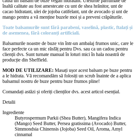
caută un balsam de buze vegan hidratant. Uleiurile parfumate de
înaltă calitate au fost amestecate cu unt de shea hrănitor, unt de
cacao hidratant, ulei de jojoba catifelant, unt de avocado și unt de
mango pentru a vă menține buzele moi și a preveni crăpăturile.
Toate balsamurile sunt fără parabeni, vaselină, plastic, ftalați și
de asemenea, fără coloranți artificiali.
Balsamurile noastre de buze vin într-un ambalaj frumos unic, care le
face perfecte ca un mic răsfăț pentru Dvs. sau ca un cadou pentru
clienții dvs. Sunt turnate manual în loturi mici în hala noastră de
producție din Sheffield.
MOD DE UTILIZARE:
Masați ușor acest balsam pe buze pentru
a le hidrata. Vă recomandăm să folosiți un scrub înainte de a aplica
balsamul nostru de buze pentru buze frumos pline!
Comandați astăzi și oferiți clienților dvs. acest articol esențial.
Detalii
Ingrediente
Butyrospermum Parkii (Shea Butter), Mangifera Indica
(Mango) Seed Butter, Persea gratissima (Avocado) Butter,
Simmondsia Chinensis (Jojoba) Seed Oil, Aroma, Amyl
cinnamal