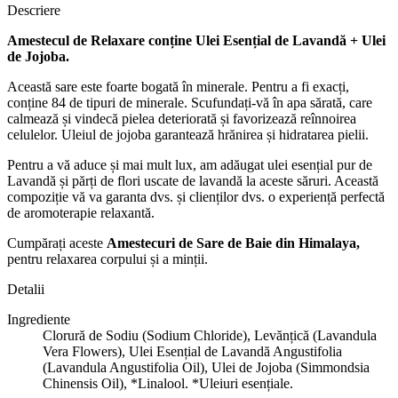
Descriere
Amestecul de Relaxare conține Ulei Esențial de Lavandă + Ulei
de Jojoba.
Această sare este foarte bogată în minerale. Pentru a fi exacți,
conține 84 de tipuri de minerale. Scufundați-vă în apa sărată, care
calmează și vindecă pielea deteriorată și favorizează reînnoirea
celulelor. Uleiul de jojoba garantează hrănirea și hidratarea pielii.
Pentru a vă aduce și mai mult lux, am adăugat ulei esențial pur de
Lavandă și părți de flori uscate de lavandă la aceste săruri. Această
compoziție vă va garanta dvs. și clienților dvs. o experiență perfectă
de aromoterapie relaxantă.
Cumpărați aceste
Amestecuri de Sare de Baie din Himalaya,
pentru relaxarea corpului și a minții.
Detalii
Ingrediente
Clorură de Sodiu (Sodium Chloride), Levănțică (Lavandula
Vera Flowers), Ulei Esențial de Lavandă Angustifolia
(Lavandula Angustifolia Oil), Ulei de Jojoba (Simmondsia
Chinensis Oil), *Linalool. *Uleiuri esențiale.