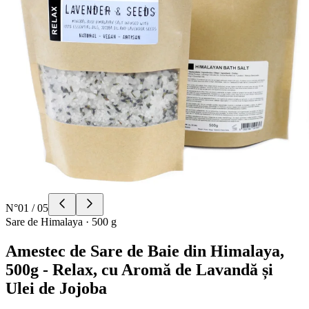
N°
01
/
05
Sare de Himalaya
·
500 g
Amestec de Sare de Baie din Himalaya,
500g - Relax, cu Aromă de Lavandă și
Ulei de Jojoba