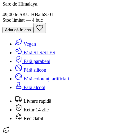
Sare de Himalaya.
49,00 lei
SKU
HBathS-01
Stoc limitat — 4 buc
Adaugă în coș
Vegan
Fără SLS/SLES
Fără parabeni
Fără silicon
Fără coloranți artificiali
Fără alcool
Livrare rapidă
Retur 14 zile
Reciclabil